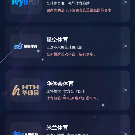
二、比选公告日期
公告日期：
2025年11月
20
日
三、比选信息
比选日期：
2025年11月27日10:00
比选地点：南京市中华路
50号弘业大厦10楼1078室
四、中选信息
中选单位名称：江苏远明智能科技有限公司
五、联系方式
采购代理机构信息
名称：江苏弘业国际技术工程有限公司
地址：南京市中华路
50号弘业大厦10楼1008室
联系方式：
宋瞰尘
025-52278
371
传真：
025-52278
761
邮箱：
hollyzbzy@artall.com