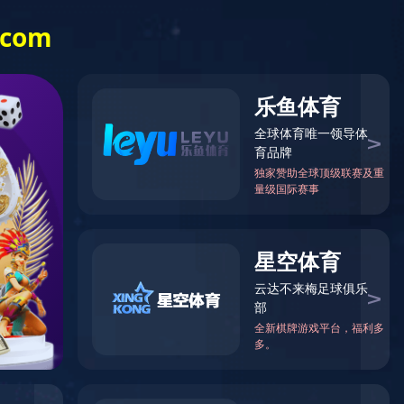
招标公告
投资者关系
招贤纳士