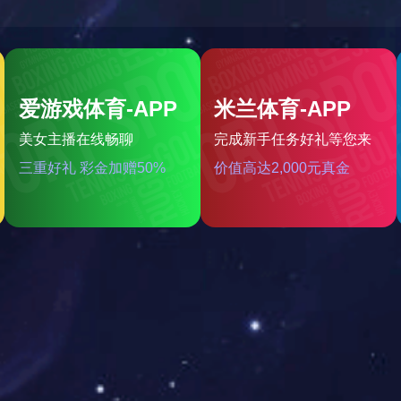
合格后续签合同。
法人或者其他组织的营业执照）
机修组长负责现场沟通及
2
名常驻技工；配电房夜班岗位需
至少
配
（
G3
）。（提供
人员清单及其相关
证书加盖响应人公章）
0
分。（北京时间，法定节假日除外，下同）
ps://www.jsygjy.cn
）