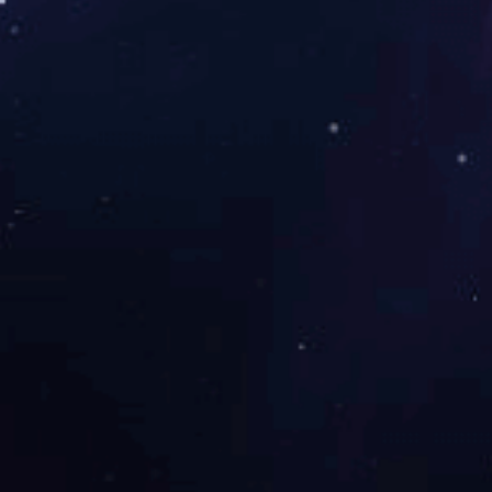
地
址：南京市鼓楼区清江南路
18
号鼓楼创新广场
联系人：孙阳、高精乾
电
话：
025-86632151
8.本次询比公告在以下媒体发布
乐动网站网页版官网：
http://www.gcsuperheroines.
9.
其他事项
9.1
本次询比采用综合评估法，响应报价占
65%
、